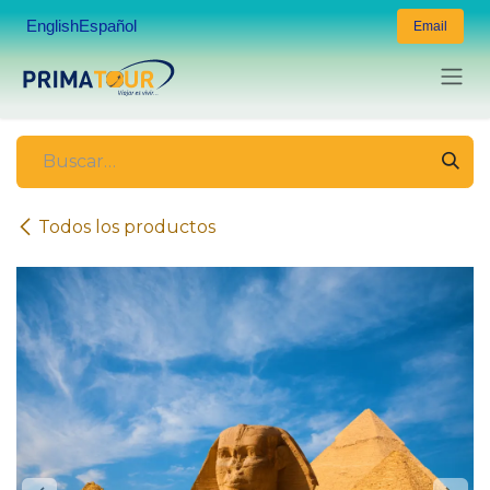
Ir al contenido
English
Español
Email
Todos los productos