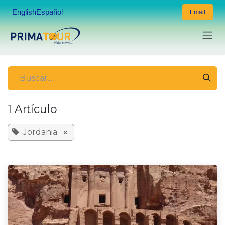
Ir al contenido
English
Español
Email
1 Artículo
×
Jordania