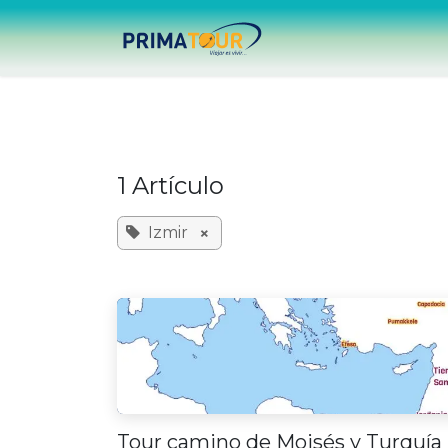
Ir al contenido
Inicio
Destinos
V
1 Artículo
×
Izmir
Tour camino de Moisés y Turquía