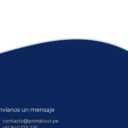
nvíanos un mensaje
contacto@primatour.pe
+51 940 173 235