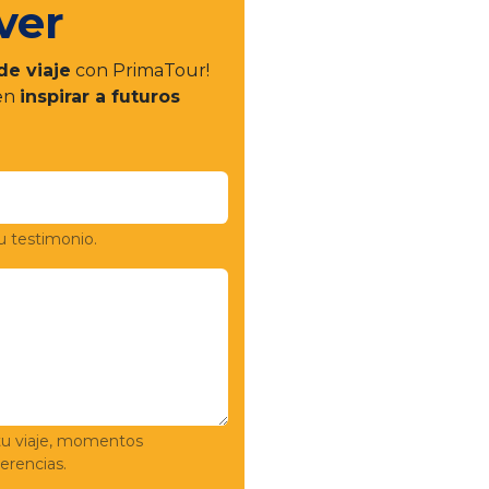
ver
de viaje
con PrimaTour!
 en
inspirar a futuros
u testimonio.
tu viaje, momentos
rencias.