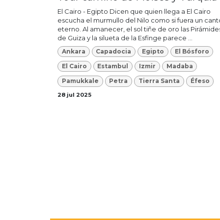
El Cairo - Egipto Dicen que quien llega a El Cairo
escucha el murmullo del Nilo como si fuera un cant
eterno. Al amanecer, el sol tiñe de oro las Pirámide
de Guiza y la silueta de la Esfinge parece ...
Ankara
Capadocia
Egipto
El Bósforo
El Cairo
Estambul
Izmir
Madaba
Pamukkale
Petra
Tierra Santa
Éfeso
28 jul 2025