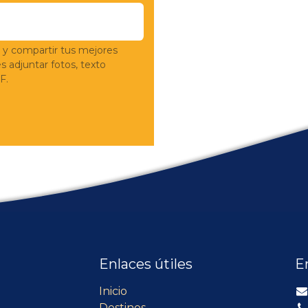
 y compartir tus mejores
adjuntar fotos, texto
F.
Enlaces útiles
E
Inicio
Destinos