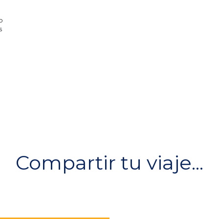
o
s
Compartir tu viaje...