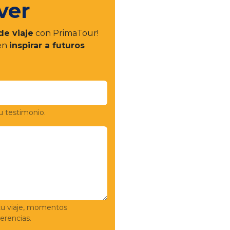
ver
de viaje
con PrimaTour!
 en
inspirar a futuros
u testimonio.
tu viaje, momentos
rencias.