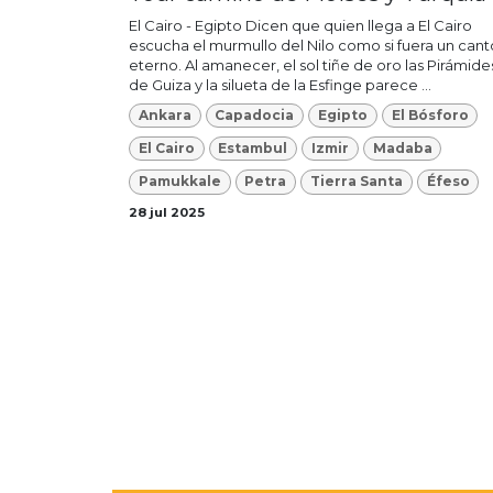
El Cairo - Egipto Dicen que quien llega a El Cairo
escucha el murmullo del Nilo como si fuera un cant
eterno. Al amanecer, el sol tiñe de oro las Pirámide
de Guiza y la silueta de la Esfinge parece ...
Ankara
Capadocia
Egipto
El Bósforo
El Cairo
Estambul
Izmir
Madaba
Pamukkale
Petra
Tierra Santa
Éfeso
28 jul 2025