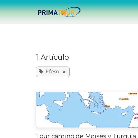
Ir al contenido
Inicio
Destinos
V
1 Artículo
×
Éfeso
Tour camino de Moisés y Turquía