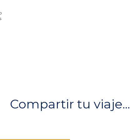
o
s
Compartir tu viaje...