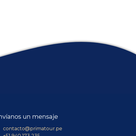
nvíanos un mensaje
contacto@primatour.pe
+51 940 173 235