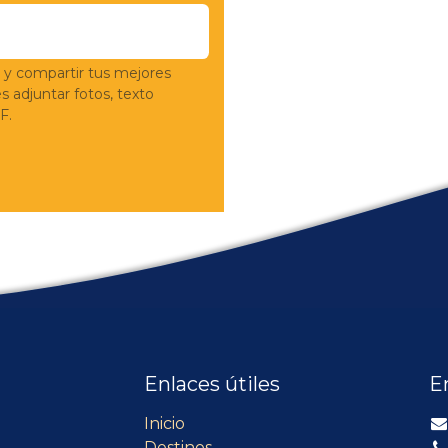
 y compartir tus mejores
adjuntar fotos, texto
F.
Enlaces útiles
E
Inicio
Destinos