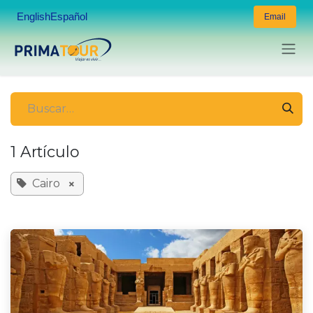
Ir al contenido
English
Español
Email
1 Artículo
×
Cairo